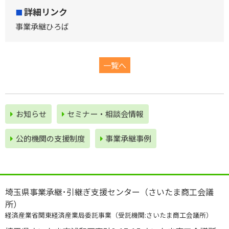
体
詳細リンク
制
事業承継ひろば
セ
ミ
ナ
一覧へ
ー
・
相
お知らせ
セミナー・相談会情報
談
会
公的機関の⽀援制度
事業承継事例
情
報
お
役
埼玉県事業承継･引継ぎ支援センター（さいたま商工会議
立
所）
ち
経済産業省関東経済産業局委託事業（受託機関:さいたま商工会議所）
情