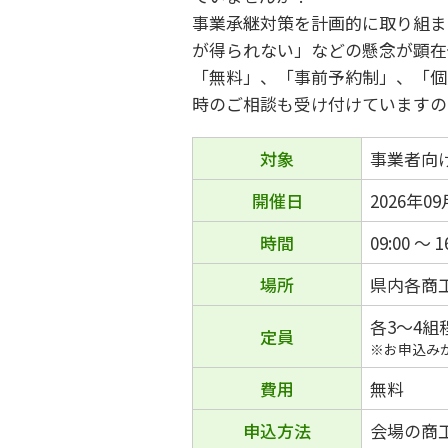
事業承継対策を計画的に取り組ま
が得られない」などの懸念が顕在
「無料」、「事前予約制」、「個
時のご相談も受け付けていますの
対象
事業者向
開催日
2026年0
時間
09:00 ～ 1
場所
県内各商
各3～4組
定員
※お申込み
費用
無料
申込方法
会場の商