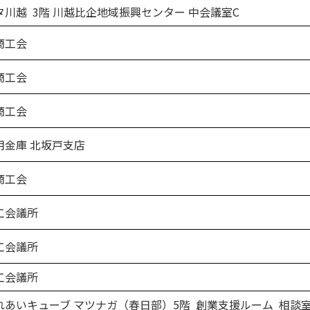
川越 3階 川越比企地域振興センター 中会議室C
商工会
商工会
商工会
金庫 北坂戸支店
商工会
工会議所
工会議所
工会議所
あいキューブ マツナガ（春日部）5階 創業支援ルーム 相談