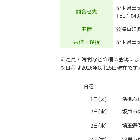
埼玉県事
問合せ先
TEL：048-
主催
会場毎に
共催・後援
埼玉県事
※定員・時間など詳細は会場によ
※日程は2026年8月25日現在
日程
1日(火)
活樹ふれ
2日(水)
坂戸市
2日(水)
埼玉縣信
8日(木)
鴻巣市